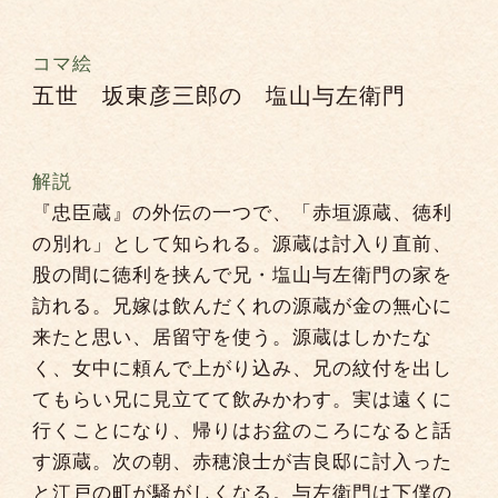
コマ絵
五世 坂東彦三郎の 塩山与左衛門
解説
『忠臣蔵』の外伝の一つで、「赤垣源蔵、徳利
の別れ」として知られる。源蔵は討入り直前、
股の間に徳利を挟んで兄・塩山与左衛門の家を
訪れる。兄嫁は飲んだくれの源蔵が金の無心に
来たと思い、居留守を使う。源蔵はしかたな
く、女中に頼んで上がり込み、兄の紋付を出し
てもらい兄に見立てて飲みかわす。実は遠くに
行くことになり、帰りはお盆のころになると話
す源蔵。次の朝、赤穂浪士が吉良邸に討入った
と江戸の町が騒がしくなる。与左衛門は下僕の