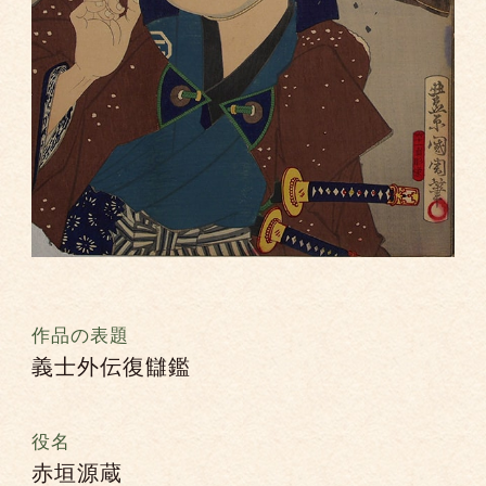
作品の表題
義士外伝復讎鑑
役名
赤垣源蔵