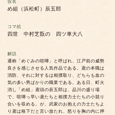
役名
め組（浜松町）辰五郎
コマ絵
四世 中村芝翫の 四ツ車大八
解説
通称「めぐみの喧嘩」と呼ばれ、江戸前の威勢
良さを感じさせる人気作品である。鳶の本職は
消防、それに対するは相撲取り、どちらも血の
気の多い男ばかりの職業である。ある日、町火
消し「め組」鳶頭の辰五郎は、品川の盛り場
で、喧嘩っ早い鳶たちと相撲力士たちの小競り
合いを収める。が、武家のお抱えの力士たちよ
り鳶は格下だと言い放たれ、怒りを胸の内に押